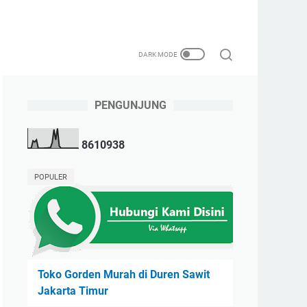
PENGUNJUNG
8
6
1
0
9
3
8
POPULER
Toko Gorden Murah di Duren Sawit
Jakarta Timur