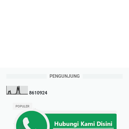
PENGUNJUNG
8
6
1
0
9
2
4
POPULER