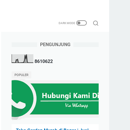
PENGUNJUNG
8
6
1
0
6
2
2
POPULER