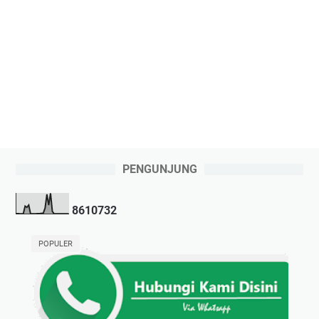
PENGUNJUNG
8
6
1
0
7
3
2
POPULER